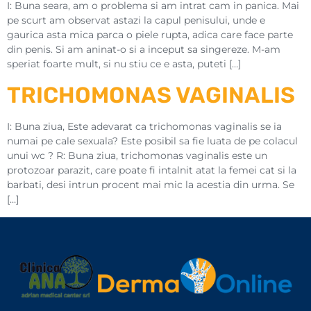
I: Buna seara, am o problema si am intrat cam in panica. Mai
pe scurt am observat astazi la capul penisului, unde e
gaurica asta mica parca o piele rupta, adica care face parte
din penis. Si am aninat-o si a inceput sa singereze. M-am
speriat foarte mult, si nu stiu ce e asta, puteti […]
TRICHOMONAS VAGINALIS
I: Buna ziua, Este adevarat ca trichomonas vaginalis se ia
numai pe cale sexuala? Este posibil sa fie luata de pe colacul
unui wc ? R: Buna ziua, trichomonas vaginalis este un
protozoar parazit, care poate fi intalnit atat la femei cat si la
barbati, desi intrun procent mai mic la acestia din urma. Se
[…]