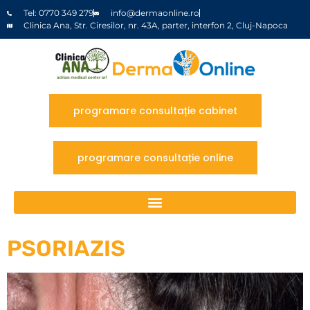
Tel: 0770 349 279
info@dermaonline.ro
Clinica Ana, Str. Ciresilor, nr. 43A, parter, interfon 2, Cluj-Napoca
programare consultație cabinet
programare consultație online
PSORIAZIS