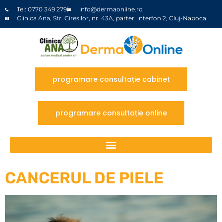
Tel: 0770 349 279
info@dermaonline.ro
Clinica Ana, Str. Ciresilor, nr. 43A, parter, interfon 2, Cluj-Napoca
programare consultație cabinet
programare consultație online
CANCERUL DE PIELE