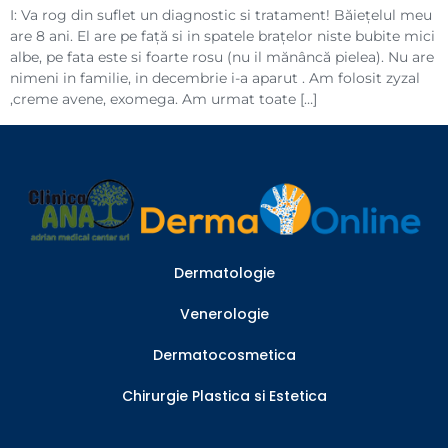
I: Va rog din suflet un diagnostic si tratament! Băiețelul meu
are 8 ani. El are pe față si in spatele brațelor niste bubite mici
albe, pe fata este si foarte rosu (nu il mănâncă pielea). Nu are
nimeni in familie, in decembrie i-a aparut . Am folosit zyzal
,creme avene, exomega. Am urmat toate […]
Dermatologie
Venerologie
Dermatocosmetica
Chirurgie Plastica si Estetica