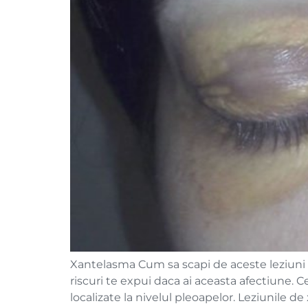
Xantelasma Cum sa scapi de aceste leziuni P
riscuri te expui daca ai aceasta afectiune. 
localizate la nivelul pleoapelor. Leziunile 