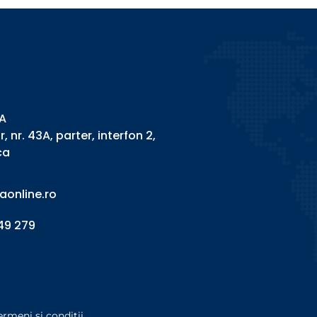
A
or, nr. 43A, parter, interfon 2,
ca
online.ro
349 279
ermeni si conditii