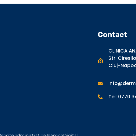
Contact
CLINICA AN
Str. Ciresil
Cluj-Napo
info@derma
Tel: 0770 
ebsite administrat de NapocaDigital
T