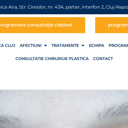
nica Ana, Str. Ciresilor, nr. 43A, parter, interfon 2, Cluj-Nap
rogramare consultație cabinet
programa
CA CLUJ
AFECTIUNI
TRATAMENTE
ECHIPA
PROGRAM
CONSULTATIE CHIRURGIE PLASTICA
CONTACT