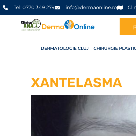
Tel: 0770 349 279
info@dermaonline.ro
Cli
p
DERMATOLOGIE CLUJ
CHIRURGIE PLASTI
XANTELASMA