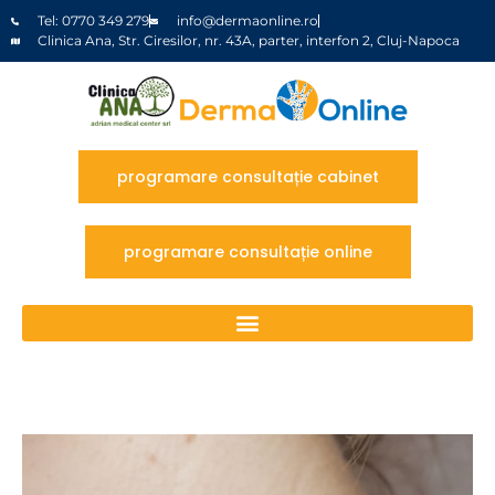
Tel: 0770 349 279
info@dermaonline.ro
Clinica Ana, Str. Ciresilor, nr. 43A, parter, interfon 2, Cluj-Napoca
programare consultație cabinet
programare consultație online