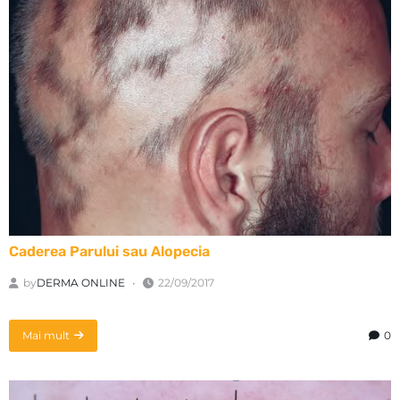
Caderea Parului sau Alopecia
by
DERMA ONLINE
22/09/2017
Mai mult
0