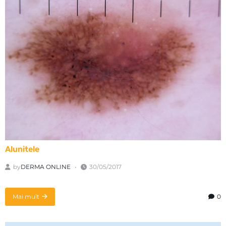
Alunitele
by
DERMA ONLINE
30/05/2017
Mai mult
0