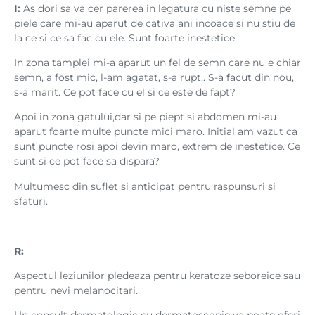
I:
As dori sa va cer parerea in legatura cu niste semne pe
piele care mi-au aparut de cativa ani incoace si nu stiu de
la ce si ce sa fac cu ele. Sunt foarte inestetice.
In zona tamplei mi-a aparut un fel de semn care nu e chiar
semn, a fost mic, l-am agatat, s-a rupt.. S-a facut din nou,
s-a marit. Ce pot face cu el si ce este de fapt?
Apoi in zona gatului,dar si pe piept si abdomen mi-au
aparut foarte multe puncte mici maro. Initial am vazut ca
sunt puncte rosi apoi devin maro, extrem de inestetice. Ce
sunt si ce pot face sa dispara?
Multumesc din suflet si anticipat pentru raspunsuri si
sfaturi.
R:
Aspectul leziunilor pledeaza pentru keratoze seboreice sau
pentru nevi melanocitari.