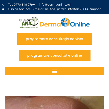
Tel: 0770 349 279
info@dermaonline.ro
Clinica Ana, Str. Ciresilor, nr. 43A, parter, interfon 2, Cluj-Napoca
programare consultație cabinet
programare consultație online