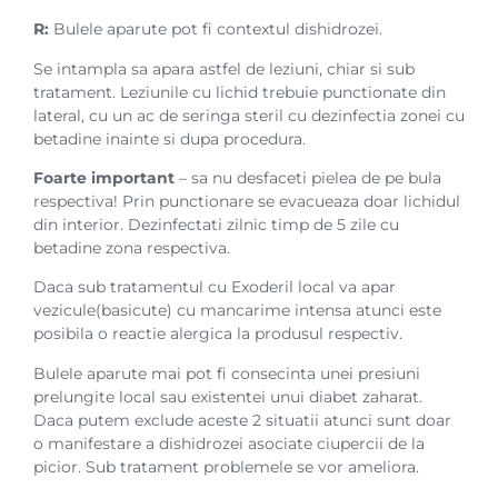
R:
Bulele aparute pot fi contextul dishidrozei.
Se intampla sa apara astfel de leziuni, chiar si sub
tratament. Leziunile cu lichid trebuie punctionate din
lateral, cu un ac de seringa steril cu dezinfectia zonei cu
betadine inainte si dupa procedura.
Foarte important
– sa nu desfaceti pielea de pe bula
respectiva! Prin punctionare se evacueaza doar lichidul
din interior. Dezinfectati zilnic timp de 5 zile cu
betadine zona respectiva.
Daca sub tratamentul cu Exoderil local va apar
vezicule(basicute) cu mancarime intensa atunci este
posibila o reactie alergica la produsul respectiv.
Bulele aparute mai pot fi consecinta unei presiuni
prelungite local sau existentei unui diabet zaharat.
Daca putem exclude aceste 2 situatii atunci sunt doar
o manifestare a dishidrozei asociate ciupercii de la
picior. Sub tratament problemele se vor ameliora.