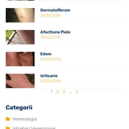
Dermatofibrom
26/10/2018
Afectiune Piele
26/10/2018
Edem
02/10/2018
Urticarie
02/10/2018
1
2
3
…
5
Categorii
Venerologie
Intrebari Venerologie