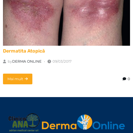
Dermatita Atopică
by
DERMA ONLINE
09/03/2017
Mai mult
0