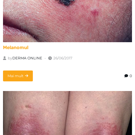
Melanomul
by
DERMA ONLINE
26/06/2017
Mai mult
0