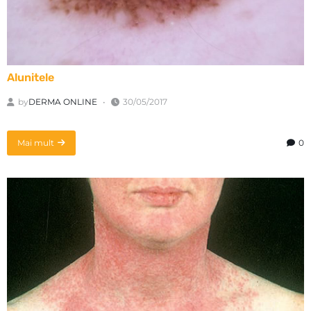
Alunitele
by
DERMA ONLINE
30/05/2017
Mai mult
0