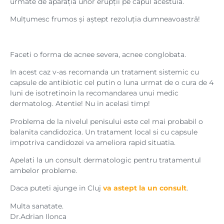
urmate de aparația unor erupții pe capul acestuia.
Mulțumesc frumos și aștept rezoluția dumneavoastră!
Faceti o forma de acnee severa, acnee conglobata.
In acest caz v-as recomanda un tratament sistemic cu
capsule de antibiotic cel putin o luna urmat de o cura de 4
luni de isotretinoin la recomandarea unui medic
dermatolog. Atentie! Nu in acelasi timp!
Problema de la nivelul penisului este cel mai probabil o
balanita candidozica. Un tratament local si cu capsule
impotriva candidozei va ameliora rapid situatia.
Apelati la un consult dermatologic pentru tratamentul
ambelor probleme.
Daca puteti ajunge in Cluj
va astept la un consult
.
Multa sanatate.
Dr.Adrian Ilonca