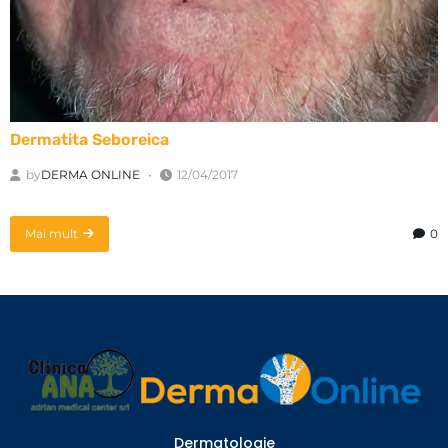
Dermatita Seboreica
by
DERMA ONLINE
12/04/2017
Mai mult
0
Dermatologie