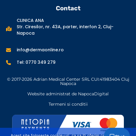
Contact
CLINICA ANA
Str. Ciresilor, nr. 43A, parter, interfon 2, Cluj-
Napoca
info@dermaonline.ro
Tel: 0770 349 279
© 2017-2026 Adrian Medical Center SRL CUI:41983404 Cluj
Napoca
Website administrat de NapocaDigital
Termeni si conditii
Acest site foloseste cookie-uri, ca sa iti oferim cea mai buna