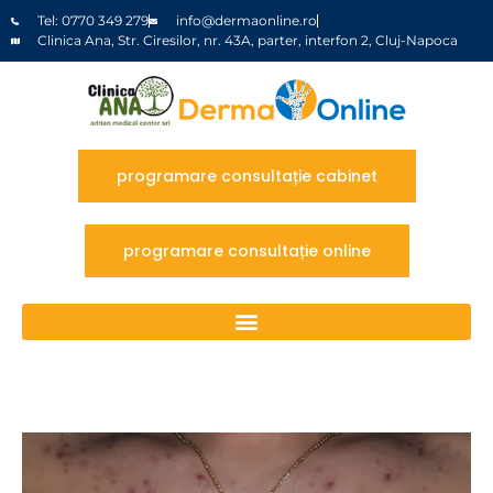
Tel: 0770 349 279
info@dermaonline.ro
Clinica Ana, Str. Ciresilor, nr. 43A, parter, interfon 2, Cluj-Napoca
programare consultație cabinet
programare consultație online