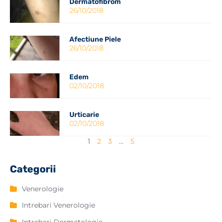
Dermatofibrom
26/10/2018
Afectiune Piele
26/10/2018
Edem
02/10/2018
Urticarie
02/10/2018
1
2
3
…
5
Categorii
Venerologie
Intrebari Venerologie
Intrebari Dermatologie